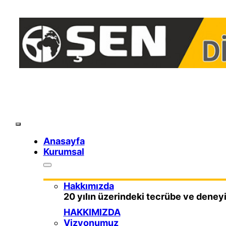
Skip
to
content
Toggle
Navigation
Anasayfa
Kurumsal
Hakkımızda
20 yılın üzerindeki tecrübe ve deneyi
HAKKIMIZDA
Vizyonumuz