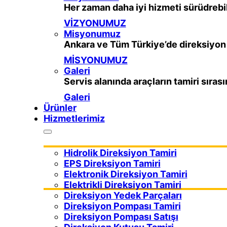
Her zaman daha iyi hizmeti sürüdrebi
VİZYONUMUZ
Misyonumuz
Ankara ve Tüm Türkiye’de direksiyon t
MİSYONUMUZ
Galeri
Servis alanında araçların tamiri sıras
Galeri
Ürünler
Hizmetlerimiz
Hidrolik Direksiyon Tamiri
EPS Direksiyon Tamiri
Elektronik Direksiyon Tamiri
Elektrikli Direksiyon Tamiri
Direksiyon Yedek Parçaları
Direksiyon Pompası Tamiri
Direksiyon Pompası Satışı