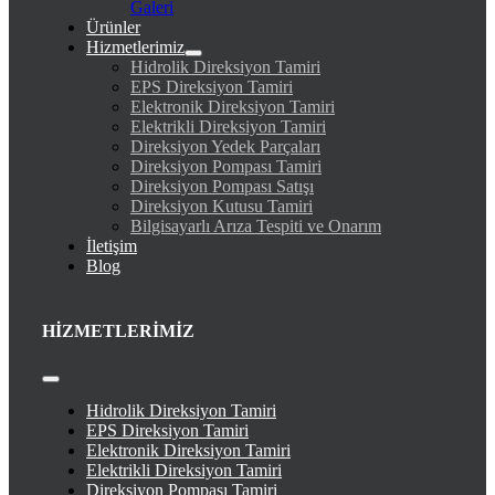
Galeri
Ürünler
Hizmetlerimiz
Hidrolik Direksiyon Tamiri
EPS Direksiyon Tamiri
Elektronik Direksiyon Tamiri
Elektrikli Direksiyon Tamiri
Direksiyon Yedek Parçaları
Direksiyon Pompası Tamiri
Direksiyon Pompası Satışı
Direksiyon Kutusu Tamiri
Bilgisayarlı Arıza Tespiti ve Onarım
İletişim
Blog
HİZMETLERİMİZ
Toggle
Navigation
Hidrolik Direksiyon Tamiri
EPS Direksiyon Tamiri
Elektronik Direksiyon Tamiri
Elektrikli Direksiyon Tamiri
Direksiyon Pompası Tamiri