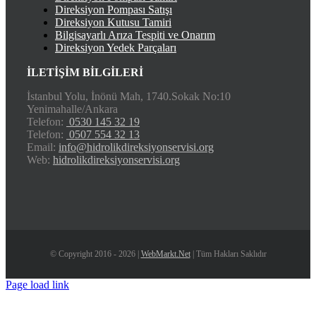
Direksiyon Pompası Satışı
Direksiyon Kutusu Tamiri
Bilgisayarlı Arıza Tespiti ve Onarım
Direksiyon Yedek Parçaları
İLETİŞİM BİLGİLERİ
İstanbul Yolu, İnönü Mah, 1740.Sokak No:10
Yenimahalle/Ankara
Telefon:
0530 145 32 19
Telefon:
0507 554 32 13
Email:
info@hidrolikdireksiyonservisi.org
Web:
hidrolikdireksiyonservisi.org
© Copyright 2016 - 2026 |
WebMarkt.Net
| Tüm Hakları Saklıdır
Page load link
Go
to